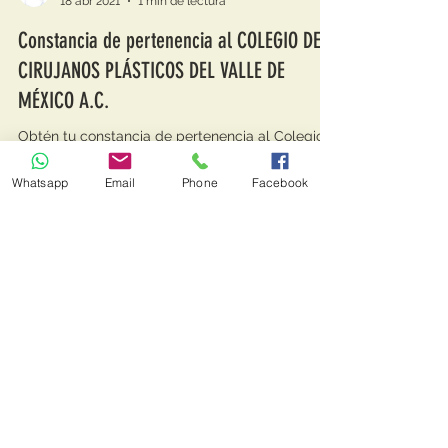
Dr. Alfonso Massé Sánchez
18 abr 2021
1 min de lectura
Constancia de pertenencia al COLEGIO DE
CIRUJANOS PLÁSTICOS DEL VALLE DE
MÉXICO A.C.
Obtén tu constancia de pertenencia al Colegio
Whatsapp
Email
Phone
Facebook
de Cirujanos Plásticos del Valle de México para
la certificación o recertificacion.
CONTÁCTACTAM
E