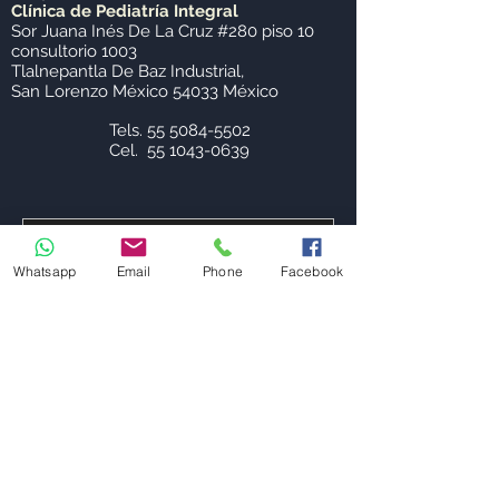
Clínica de Pediatría Integral
Sor Juana Inés De La Cruz #280 piso 10
consultorio 1003
Tlalnepantla De Baz Industrial,
San Lorenzo México 54033 México
Tels.
55 5084-5502
Cel.
55 1043-0639
Whatsapp
Email
Phone
Facebook
Enviar