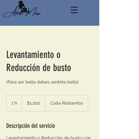
Levantamiento o
Reducción de busto
¡Para ser bella debes sentirte bella!
1,200
pesos
1 h
1
$1,200
Calle Riobamba
mexicanos
Descripción del servicio
Levantamiento o Reducción de busto con