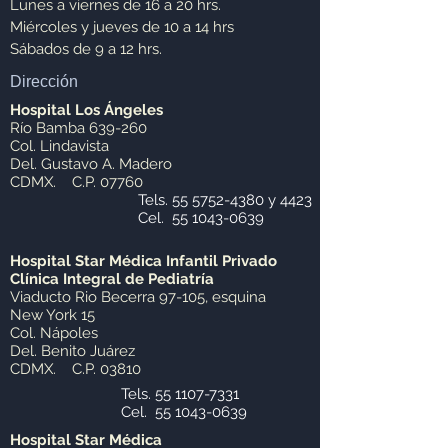
Lunes a viernes de 16 a 20 hrs.
Miércoles y jueves de 10 a 14 hrs
Sábados de 9 a 12 hrs.
Dirección
Hospital Los Ángeles
Río Bamba 639-260
Col. Lindavista
Del. Gustavo A. Madero
CDMX. C.P. 07760
Tels.
55 5752-4380
y 4423
Cel.
55 1043-0639
Hospital Star Médica
Infantil Privado
Clínica Integral de Pediatría
Viaducto Rio Becerra 97-105, esquina
New York 15
Col. Nápoles
Del. Benito Juárez
CDMX. C.P. 03810
Tels.
55 1107-7331
Cel.
55 1043-0639
Hospital Star Médica