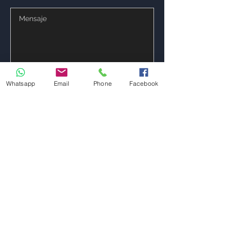
Enviar
Whatsapp
Email
Phone
Facebook
Correo electrónico
amassecpr1962@gmail.com
www.dralfonsomassesanchez.com