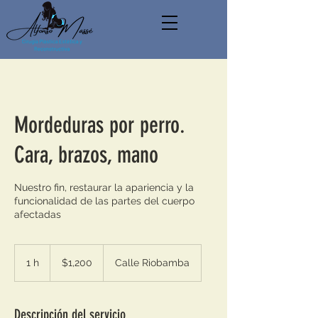
Mordeduras por perro.
Cara, brazos, mano
Nuestro fin, restaurar la apariencia y la
funcionalidad de las partes del cuerpo
afectadas
1,200
pesos
1 h
1
$1,200
Calle Riobamba
mexicanos
Descripción del servicio