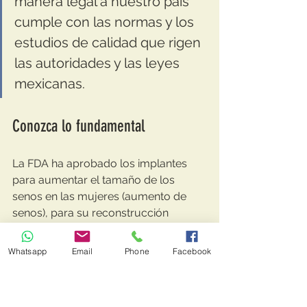
manera legal a nuestro país 
cumple con las normas y los 
estudios de calidad que rigen 
las autoridades y las leyes 
mexicanas. 
Conozca lo fundamental
La FDA ha aprobado los implantes 
para aumentar el tamaño de los 
senos en las mujeres (aumento de 
senos), para su reconstrucción 
después de una cirugía de cáncer de 
seno o de sufrir un trauma, y para 
Whatsapp
Email
Phone
Facebook
corregir defectos del desarrollo. Los 
implantes también están aprobados 
para corregir o mejorar el resultado 