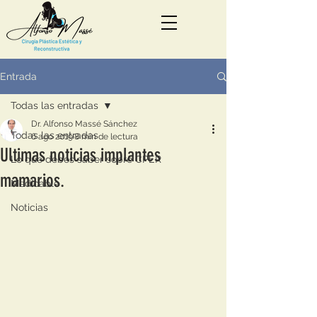
Entrada
Todas las entradas
Dr. Alfonso Massé Sánchez
Todas las entradas
6 ago 2019
8 min de lectura
Ultimas noticias implantes
Lo que debes saber sobre CPER
mamarios.
Medicable
Noticias