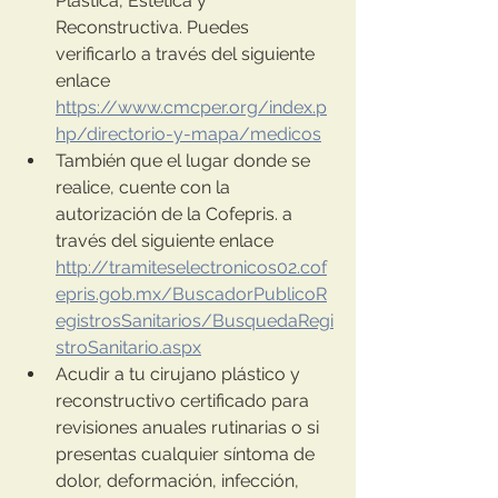
Plástica, Estética y 
Reconstructiva. Puedes 
verificarlo a través del siguiente 
enlace 
https://www.cmcper.org/index.p
hp/directorio-y-mapa/medicos
También que el lugar donde se 
realice, cuente con la 
autorización de la Cofepris. a 
través del siguiente enlace  
http://tramiteselectronicos02.cof
epris.gob.mx/BuscadorPublicoR
egistrosSanitarios/BusquedaRegi
stroSanitario.aspx
Acudir a tu cirujano plástico y 
reconstructivo certificado para 
revisiones anuales rutinarias o si 
presentas cualquier síntoma de 
dolor, deformación, infección, 