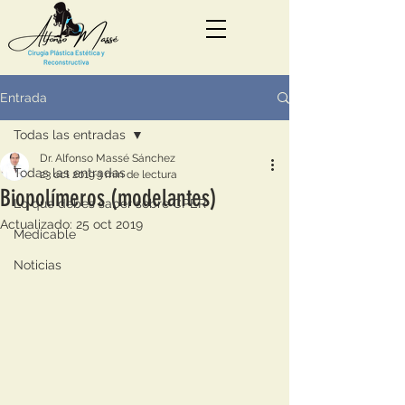
Entrada
Todas las entradas
Dr. Alfonso Massé Sánchez
Todas las entradas
23 oct 2019
3 min de lectura
Biopolímeros (modelantes)
Lo que debes saber sobre CPER
Actualizado:
25 oct 2019
Medicable
Noticias