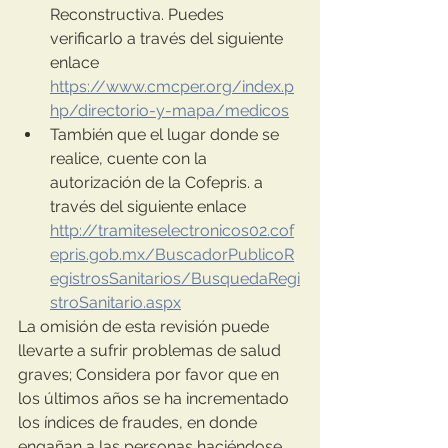
Reconstructiva. Puedes 
verificarlo a través del siguiente 
enlace 
https://www.cmcper.org/index.p
hp/directorio-y-mapa/medicos
También que el lugar donde se 
realice, cuente con la 
autorización de la Cofepris. a 
través del siguiente enlace  
http://tramiteselectronicos02.cof
epris.gob.mx/BuscadorPublicoR
egistrosSanitarios/BusquedaRegi
stroSanitario.aspx
La omisión de esta revisión puede 
llevarte a sufrir problemas de salud 
graves; Considera por favor que en 
los últimos años se ha incrementado 
los índices de fraudes, en donde 
engañan a las personas haciéndose 